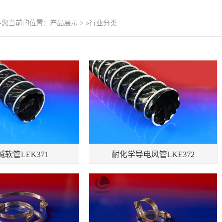
--您当前的位置：
产品展示
>
»行业分类
软管LEK371
耐化学导电风管LKE372