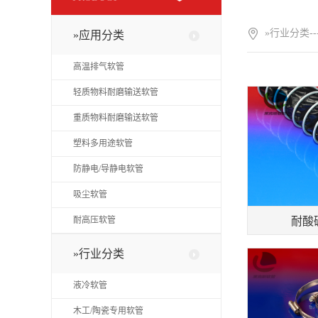
»行业分类-
»应用分类
高温排气软管
轻质物料耐磨输送软管
重质物料耐磨输送软管
塑料多用途软管
防静电/导静电软管
吸尘软管
耐酸碱
耐高压软管
»行业分类
液冷软管
木工/陶瓷专用软管