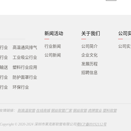
新闻活动
关于我们
公司
行业新闻
公司简介
公司实
行业
高温通风排气
公司新闻
企业文化
行业
工业吸尘行业
发展历程
输送
塑料行业应用
招聘信息
行业
防护面罩行业
行业
环保行业
友情链接：
耐高温软管
在线商城
钢丝软管厂家
钢丝软管
虎牌管业
塑料软管
Copyright © 2020-2024 深圳市莱克斯软管有限公司
粤ICP备09192112号