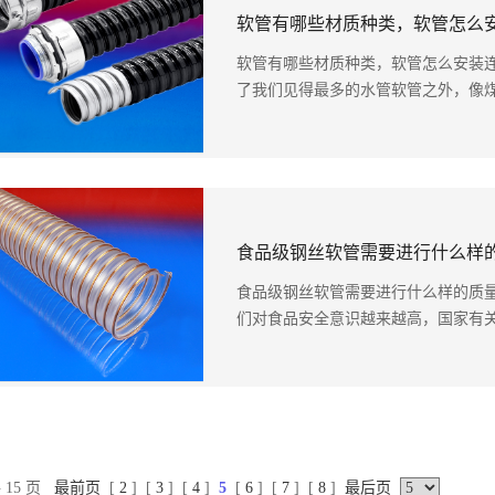
软管有哪些材质种类，软管怎么
软管有哪些材质种类，软管怎么安装连
了我们见得最多的水管软管之外，像煤气
食品级钢丝软管需要进行什么样
食品级钢丝软管需要进行什么样的质量
们对食品安全意识越来越高，国家有关法
 15 页
最前页
[
2
] [
3
] [
4
]
5
[
6
] [
7
] [
8
]
最后页