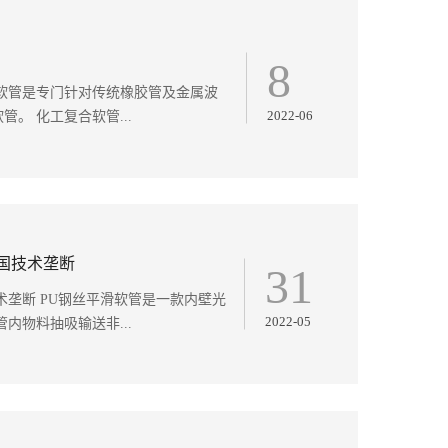
8
软管是专门针对传统橡胶管及金属波
2022-06
。 化工复合软管...
国技术垄断
31
术垄断 PU钢丝平滑软管是一款内壁光
2022-05
内物料抽吸输送非...