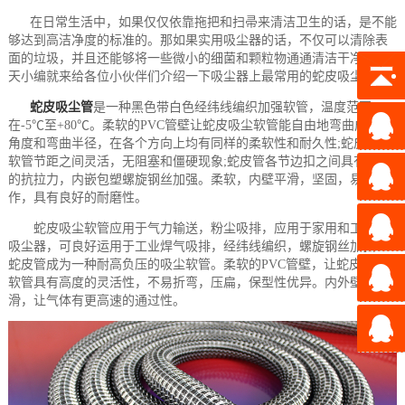
在日常生活中，如果仅仅依靠拖把和扫帚来清洁卫生的话，是不能
够达到高洁净度的标准的。那如果实用吸尘器的话，不仅可以清除表
面的垃圾，并且还能够将一些微小的细菌和颗粒物通通清洁干净。今
天小编就来给各位小伙伴们介绍一下吸尘器上最常用的蛇皮吸尘管。
蛇皮吸尘管
是一种黑色带白色经纬线编织加强软管，温度范围
在-5℃至+80℃。柔软的PVC管壁让蛇皮吸尘软管能自由地弯曲成各种
角度和弯曲半径，在各个方向上均有同样的柔软性和耐久性;蛇皮吸尘
软管节距之间灵活，无阻塞和僵硬现象;蛇皮管各节边扣之间具有一定
的抗拉力，内嵌包塑螺旋钢丝加强。柔软，内壁平滑，坚固，易于操
作，具有良好的耐磨性。
蛇皮吸尘软管应用于气力输送，粉尘吸排，应用于家用和工业用
吸尘器，可良好运用于工业焊气吸排，经纬线编织，螺旋钢丝加强让
蛇皮管成为一种耐高负压的吸尘软管。柔软的PVC管壁，让蛇皮除尘
软管具有高度的灵活性，不易折弯，压扁，保型性优异。内外壁平
滑，让气体有更高速的通过性。