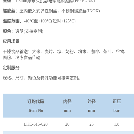
管壁
：1.5mm厚永久抗静电聚醚聚氨酯(Pre-PUR®)
螺旋丝
：壁内嵌入式弹性钢丝，不锈钢螺旋丝(INOX)
温度范围
：-40°C至+100°C(短时+125°C)
颜色
：透明(支持定制)
应用场景
干燥食品输送：大米、麦片、糖、奶粉、粉末、咖啡、茶叶、谷物、
面粉、冷冻食品传输
定制服务
规格、尺寸、颜色及特殊功能可按需定制。
订购代码
内径
外径
正压
Item No
mm
mm
bar
LKE-615-020
20
25
1.8