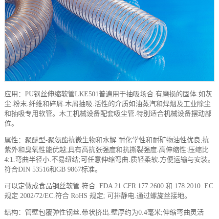
应用：PU钢丝伸缩软管LKE501普遍用于抽吸场合.有磨损的固体.如灰
尘.粉末.纤维和碎屑.木屑抽吸.活性的介质如油蒸汽和焊烟及工业除尘
和抽吸专用软管。木工机械设备配套吸尘管.特别适合机械设备摆动部
位。
属性：聚醚型
-
聚氨酯抗微生物和水解
.
耐化学性和耐矿物油性优良
;
抗
紫外和臭氧性能优越
;
具有高抗张强度和抗撕裂强度
.
高伸缩性
:
压缩比
4:1
.
弯曲半径小
.
不易纽结
;
可任意伸缩弯曲
.
质轻柔软
.
方便运输与安装。
符合DIN 53516和GB 9867标准。
可以定做成食品钢丝软管
.
符合
: FDA 21 CFR 177.2600
和
178.2010
. EC
规定
2002/72/EC
.
符合
RoHS
规定
;
可排静电
.
通过螺旋丝接地。
结构：管壁包覆弹性钢丝
.
带状挤出
.
壁厚约为
0.4
毫米
;
伸缩弯曲灵活