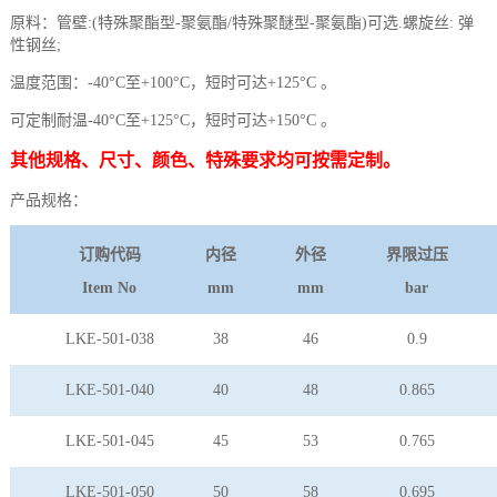
原料：管壁
:(
特殊聚酯型
-
聚氨酯
/
特殊聚醚型
-
聚氨酯
)
可选
.
螺旋丝
:
弹
性钢丝
;
温度范围：
-40°C至+100°C，短时可达+125°C 。
可定制耐温-40°C至+125°C，短时可达+150°C 。
其他规格、尺寸、颜色、特殊要求均可按需定制。
产品规格：
订购代码
内径
外径
界限过压
Item No
mm
mm
bar
LKE-501-038
38
46
0.9
LKE-501-040
40
48
0.865
LKE-501-045
45
53
0.765
LKE-501-050
50
58
0.695